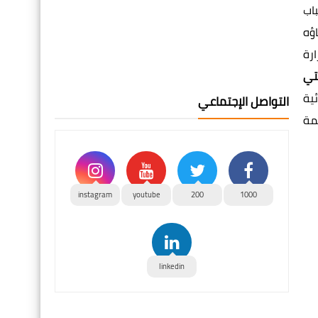
اب
ؤه
رة
تي
ية
التواصل الإجتماعي
مة
instagram
youtube
200
1000
linkedin