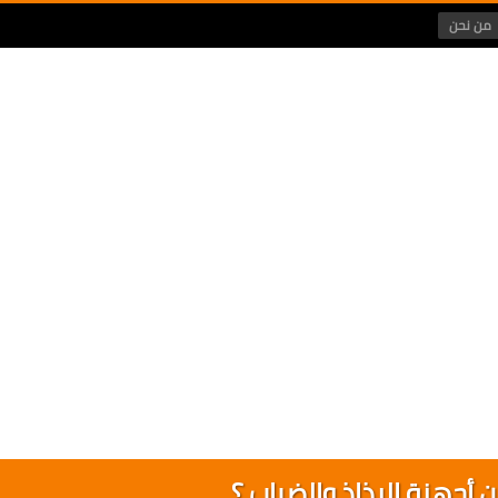
من نحن
 أجهزة الرذاذ والضباب ؟