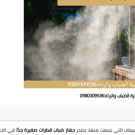
باب والرذاذ0580309536
مات التي ينبعث منها. يصدر
جهاز ضباب قطرات صغيرة جدًا
في الحج