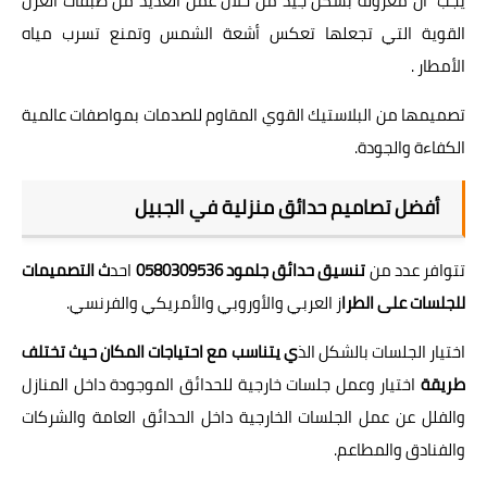
يجب أن معزولة بشكل جيد من خلال عمل العديد من طبقات العزل
القوية التي تجعلها تعكس أشعة الشمس وتمنع تسرب مياه
الأمطار .
تصميمها من البلاستيك القوي المقاوم للصدمات بمواصفات عالمية
الكفاءة والجودة.
أفضل تصاميم حدائق منزلية في الجبيل
تتوافر عدد من
تنسيق حدائق جلمود 0580309536
احد
ث التصميمات
للجلسات على الطرا
ز العربي والأوروبي والأمريكي والفرنسي.
اختيار الجلسات بالشكل الذ
ي يتناسب مع احتياجات المكان حيث تختلف
طريقة
اختيار وعمل جلسات خارجية للحدائق الموجودة داخل المنازل
والفلل عن عمل الجلسات الخارجية داخل الحدائق العامة والشركات
والفنادق والمطاعم.