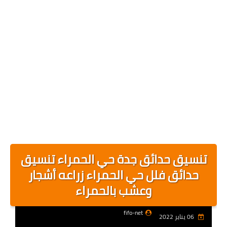
تنسيق حدائق جدة حي الحمراء تنسيق
حدائق فلل حي الحمراء زراعه أشجار
وعشب بالحمراء
fifo-net
06 يناير 2022