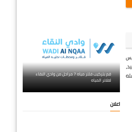
يس
د،
قم بتركيب فلتر مياه 7 مراحل من وادي النقاء
له
لفلاتر المياه
اعلان