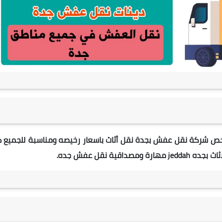
خص شركة نقل عفش بجدة
نقل أثاث باسعار رخيصه ومناسبة للجميع
ك
جده jeddah
مهارة
ومصداقية نقل عفش جده.