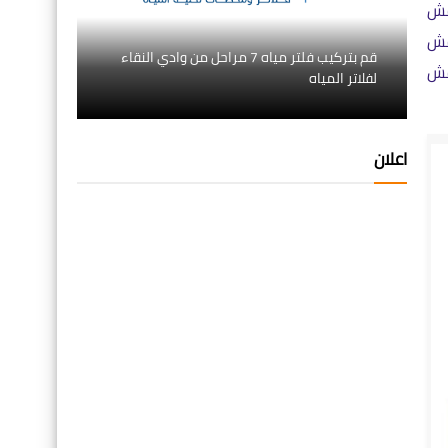
فش
فش
قم بتركيب فلتر مياه 7 مراحل من وادي النقاء
فش
لفلاتر المياه
اعلان