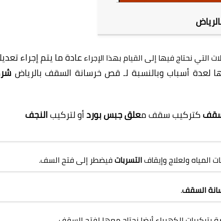
الرياض
عادة ما يتم إجراء تعديل
ات التي نحتاج فيها إلى القيام بهذا الإجراء
ا لعدة أسباب وبالنسبة لـ قص خرسانة السقف بالرياض
شرك
سقف
كتركيب سقف م
علق جبس بورد
أو لتركيب
النجف
ت المياه ولعلاج وإيقاف
التسربات
فيضطر إلى فتح السف.
انة السقف
.
 بتركيبات الكهرباء أيضا نحتاج معها لفتح السقف.