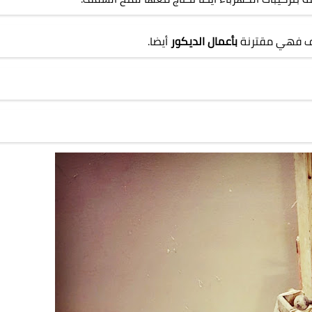
قف فهي مقترنة
بأعمال الديكور
أيضا.