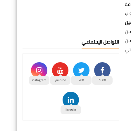
فة
اب
ين
من
من
التواصل الإجتماعي
تي
instagram
youtube
200
1000
linkedin